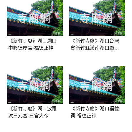
《新竹寺廟》湖口湖口
《新竹寺廟》湖口台灣
中興德厚宮-福德正神
省新竹縣溪南湖口顯聖
宮-天上聖母
《新竹寺廟》湖口波羅
《新竹寺廟》湖口福德
汶三元宮-三官大帝
祠-福德正神