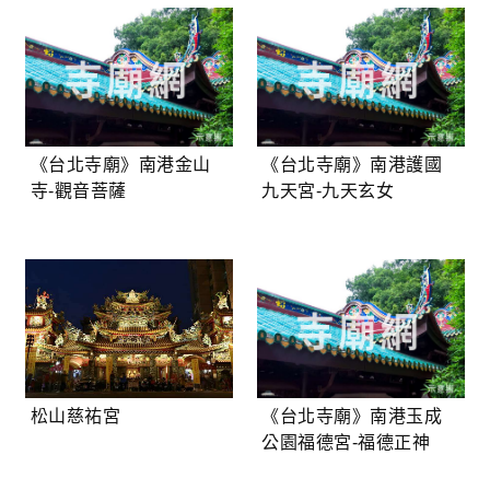
《台北寺廟》南港金山
《台北寺廟》南港護國
寺-觀音菩薩
九天宮-九天玄女
松山慈祐宮
《台北寺廟》南港玉成
公園福德宮-福德正神