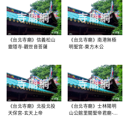
《台北寺廟》信義松山
《台北寺廟》南港無極
靈隱寺-觀世音菩薩
明聖宮-東方木公
《台北寺廟》北投北投
《台北寺廟》士林陽明
天保宮-玄天上帝
山公館里關聖帝君廟-關
聖帝君