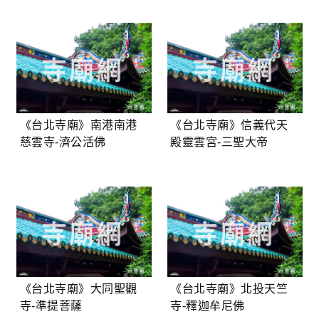
《台北寺廟》南港南港
《台北寺廟》信義代天
慈雲寺-濟公活佛
殿靈雲宮-三聖大帝
《台北寺廟》大同聖觀
《台北寺廟》北投天竺
寺-準提菩薩
寺-釋迦牟尼佛