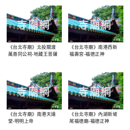
《台北寺廟》北投關渡
《台北寺廟》南港西新
萬善同公祠-地藏王菩薩
福壽宮-福德正神
《台北寺廟》南港天達
《台北寺廟》內湖新坡
堂-明明上帝
尾福德廟-福德正神