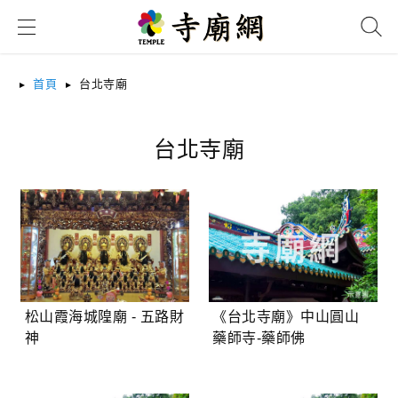
搜尋
首頁
台北寺廟
台北寺廟
《台北寺廟》中山圓山
松山霞海城隍廟 - 五路財
藥師寺-藥師佛
神