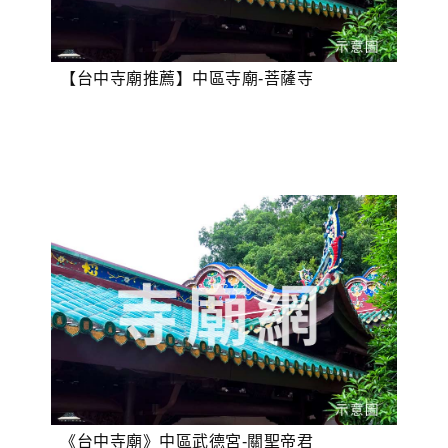
【台中寺廟推薦】中區寺廟-菩薩寺
《台中寺廟》中區武德宮-關聖帝君