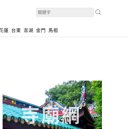
花蓮
台東
澎湖
金門
馬祖