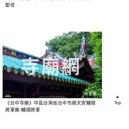
聖母
Top
《台中寺廟》中區台灣省台中市順天宮輔順
將軍廟-輔順將軍