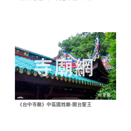
《台中寺廟》中區國姓廟-開台聖王