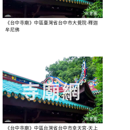
《台中寺廟》中區臺灣省台中市大覺院-釋迦
牟尼佛
《台中寺廟》中區台灣省台中市幸天宮-天上