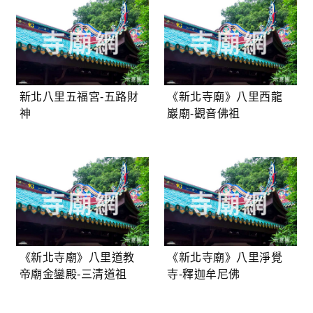
新北八里五福宮-五路財
《新北寺廟》八里西龍
神
巖廟-觀音佛祖
《新北寺廟》八里道教
《新北寺廟》八里淨覺
帝廟金鑾殿-三清道祖
寺-釋迦牟尼佛