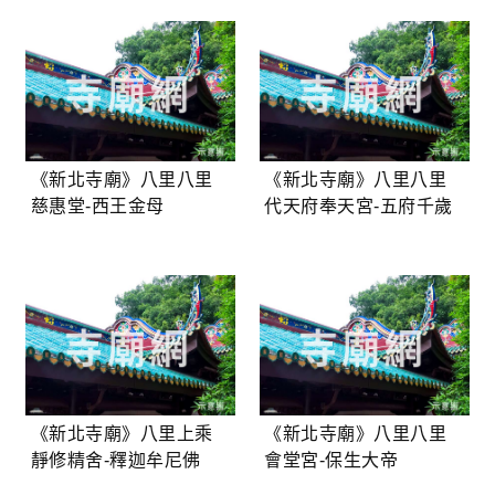
《新北寺廟》八里八里
《新北寺廟》八里八里
慈惠堂-西王金母
代天府奉天宮-五府千歲
《新北寺廟》八里上乘
《新北寺廟》八里八里
靜修精舍-釋迦牟尼佛
會堂宮-保生大帝