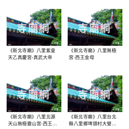
《新北寺廟》八里紫皇
《新北寺廟》八里無極
天乙真慶宮-真武大帝
宮-西王金母
《新北寺廟》八里北源
《新北寺廟》八里台北
天山無極靈山宮-西王瑤
縣八里鄉埤頭村大營公