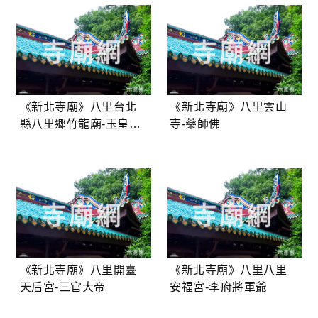
《新北寺廟》八里台北
《新北寺廟》八里雲山
縣八里鄉竹龍廟-玉皇上
寺-藥師佛
帝
《新北寺廟》八里開臺
《新北寺廟》八里八里
天后宮-三官大帝
安福宮-李府將軍爺