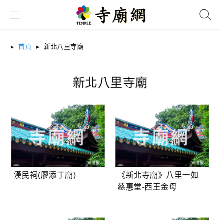
搜尋
首頁
新北八里寺廟
新北八里寺廟
漢民祠(廖添丁廟)
《新北寺廟》八里一如
慈惠堂-西王金母