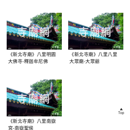
池金母娘娘
廟-清朝末年戰亡官兵
《新北寺廟》八里明園
《新北寺廟》八里八里
大佛寺-釋迦牟尼佛
大眾廟-大眾爺
Top
《新北寺廟》八里南嶽
宮-南嶽聖侯