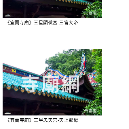
《宜蘭寺廟》三星顯微宮-三官大帝
《宜蘭寺廟》三星忠天宮-天上聖母