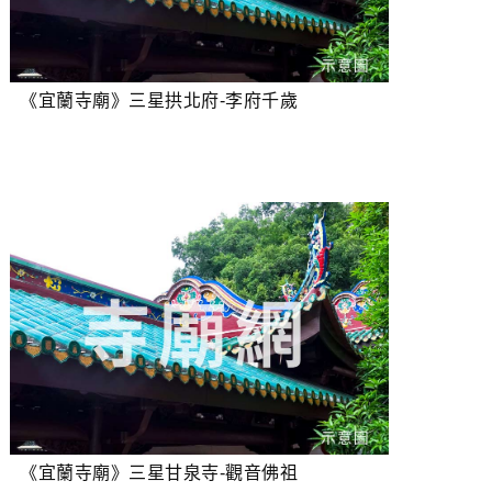
《宜蘭寺廟》三星拱北府-李府千歲
《宜蘭寺廟》三星甘泉寺-觀音佛祖