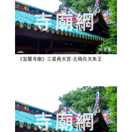
《宜蘭寺廟》三星堯天宮-北極先天朱王