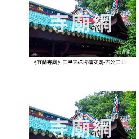
《宜蘭寺廟》三星天送埤鎮安廟-古公三王