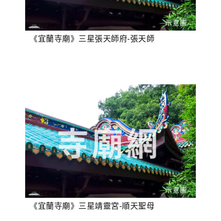
《宜蘭寺廟》三星張天師府-張天師
《宜蘭寺廟》三星靖靈宮-順天聖母