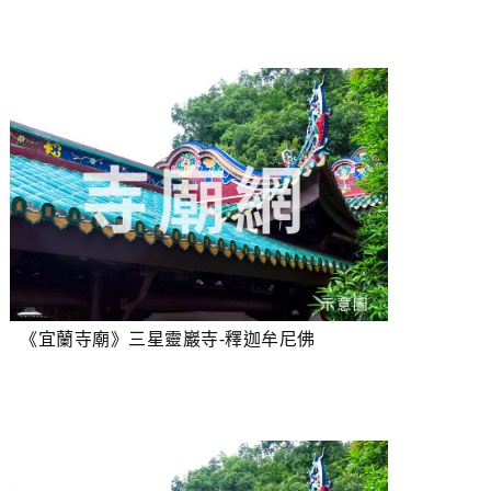
《宜蘭寺廟》三星靈巖寺-釋迦牟尼佛