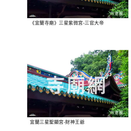
《宜蘭寺廟》三星紫微宮-三官大帝
宜蘭三星聖顯宮-財神王爺