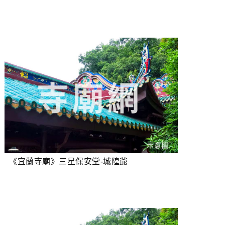
《宜蘭寺廟》三星保安堂-城隍爺