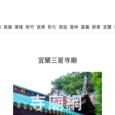
南
高雄
基隆
新竹
苗栗
彰化
南投
雲林
嘉義
屏東
宜蘭
宜蘭三星寺廟