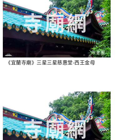
《宜蘭寺廟》三星三星慈惠堂-西王金母