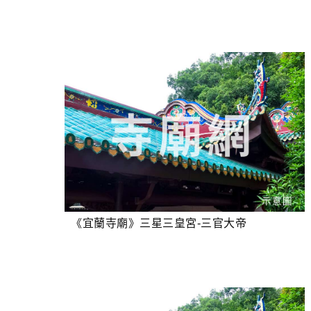
《宜蘭寺廟》三星三皇宮-三官大帝