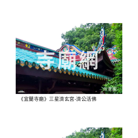
《宜蘭寺廟》三星濟玄宮-濟公活佛