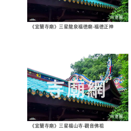
《宜蘭寺廟》三星龍泉福德廟-福德正神
《宜蘭寺廟》三星福山寺-觀音佛祖