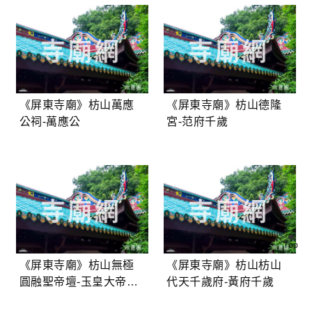
《屏東寺廟》枋山萬應
《屏東寺廟》枋山德隆
公祠-萬應公
宮-范府千歲
Top
《屏東寺廟》枋山無極
《屏東寺廟》枋山枋山
圓融聖帝壇-玉皇大帝、
代天千歲府-黃府千歲
三官大帝