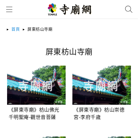
搜尋
首頁
屏東枋山寺廟
屏東枋山寺廟
《屏東寺廟》枋山佛光
《屏東寺廟》枋山崇德
千明聖庵-觀世音菩薩
宮-李府千歲