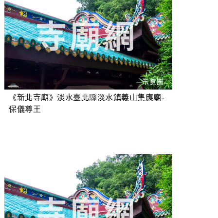
《新北寺廟》淡水臺北縣淡水鎮義山集應廟-
保儀尊王