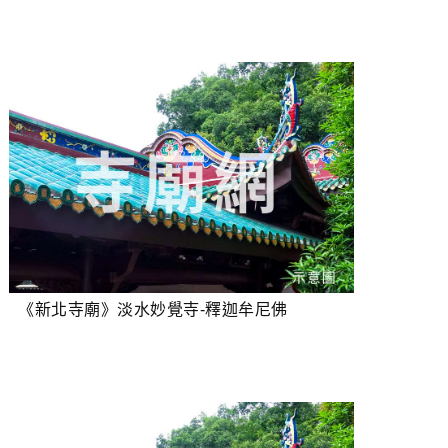
《新北寺廟》淡水妙覺寺-釋迦牟尼佛