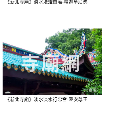
《新北寺廟》淡水法燈蘭若-釋迦牟尼佛
《新北寺廟》淡水淡水行忠宮-靈安尊王