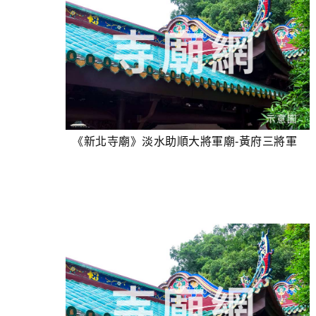
《新北寺廟》淡水助順大將軍廟-黃府三將軍