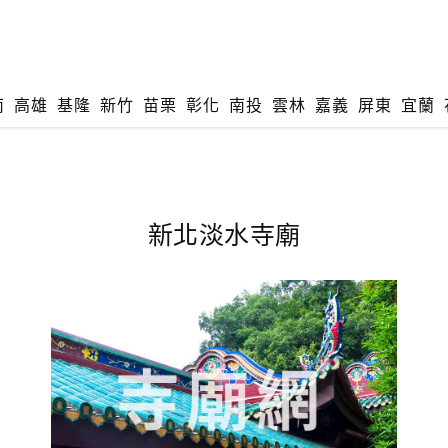
南
高雄
基隆
新竹
苗栗
彰化
南投
雲林
嘉義
屏東
宜蘭
新北淡水寺廟