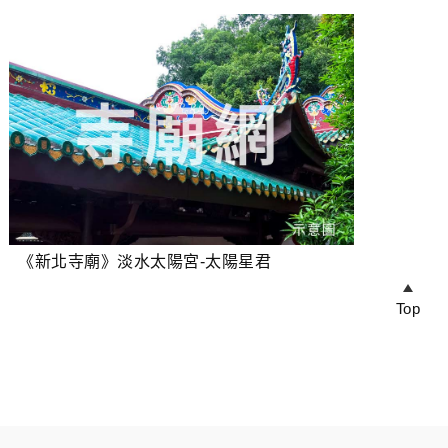
《新北寺廟》淡水太陽宮-太陽星君
Top