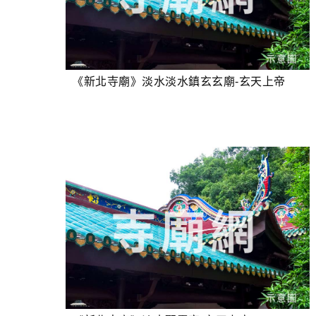
《新北寺廟》淡水淡水鎮玄玄廟-玄天上帝