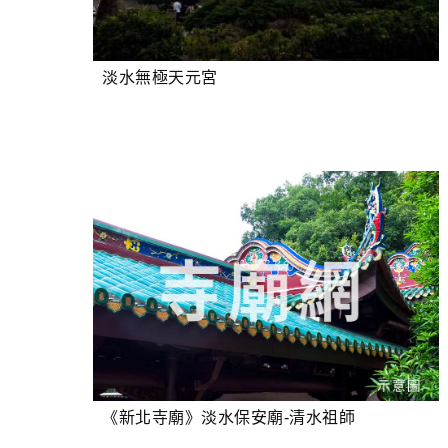
淡水無極天元宮
《新北寺廟》淡水保安廟-清水祖師