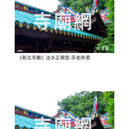
《新北寺廟》淡水正興宮-孚佑帝君