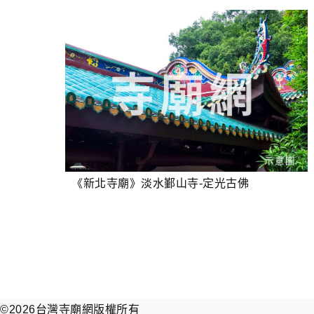
《新北寺廟》淡水鄞山寺-定光古佛
©2026
台灣寺廟網
版權所有