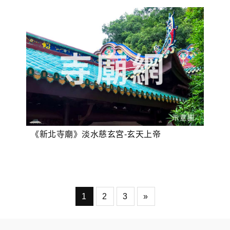
《新北寺廟》淡水慈玄宮-玄天上帝
1
2
3
»