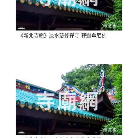
《新北寺廟》淡水慈修禪寺-釋迦牟尼佛