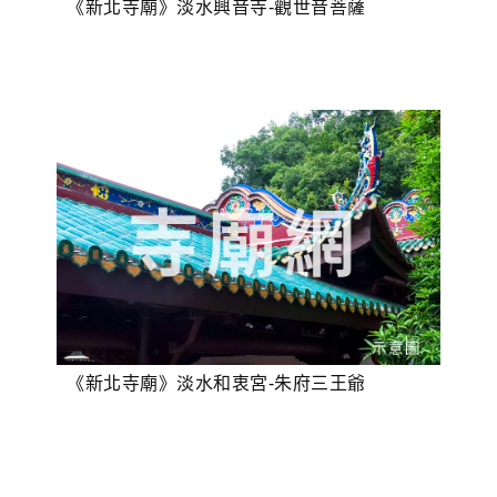
《新北寺廟》淡水興音寺-觀世音菩薩
《新北寺廟》淡水和衷宮-朱府三王爺