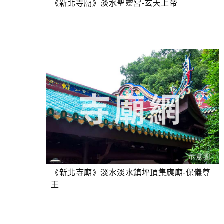
《新北寺廟》淡水聖靈宮-玄天上帝
《新北寺廟》淡水淡水鎮坪頂集應廟-保儀尊
王