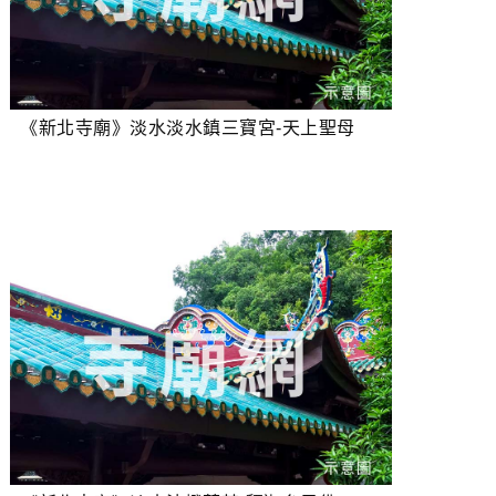
《新北寺廟》淡水淡水鎮三寶宮-天上聖母