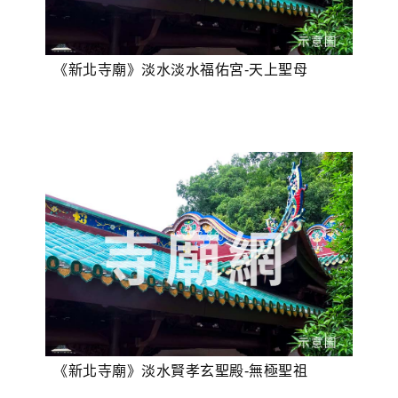
《新北寺廟》淡水淡水福佑宮-天上聖母
《新北寺廟》淡水賢孝玄聖殿-無極聖祖