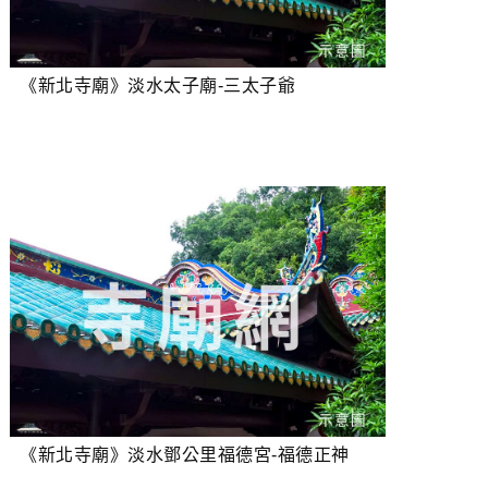
《新北寺廟》淡水太子廟-三太子爺
《新北寺廟》淡水鄧公里福德宮-福德正神