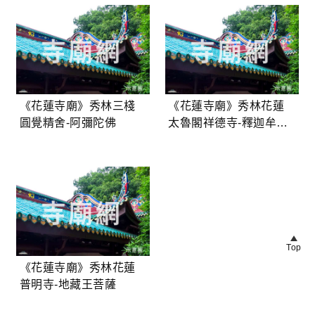
《花蓮寺廟》秀林三棧
《花蓮寺廟》秀林花蓮
圓覺精舍-阿彌陀佛
太魯閣祥德寺-釋迦牟尼
佛
Top
《花蓮寺廟》秀林花蓮
普明寺-地藏王菩薩