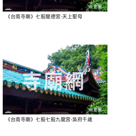
《台南寺廟》七股龍德宮-天上聖母
《台南寺廟》七股七股九龍宮-吳府千歲