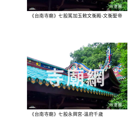
《台南寺廟》七股篤加玉敕文衡殿-文衡聖帝
《台南寺廟》七股永興宮-溫府千歲