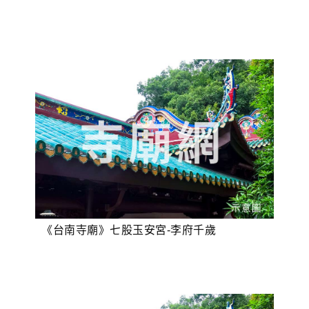
《台南寺廟》七股玉安宮-李府千歲