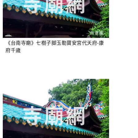
《台南寺廟》七樹子脚玉勒寶安宮代天府-康
府千歲