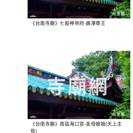
《台南寺廟》七股神帝府-廣澤尊王
《台南寺廟》南區海口宮-金母娘娘(天上主
母)