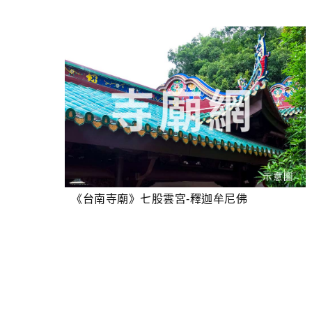
《台南寺廟》七股雲宮-釋迦牟尼佛