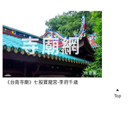
《台南寺廟》七股寶龍宮-李府千歲
Top