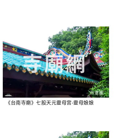
《台南寺廟》七股天元靈母宮-靈母娘娘