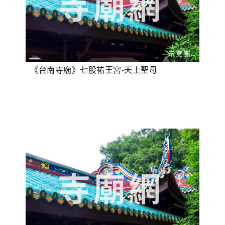
《台南寺廟》七股祐王宮-天上聖母