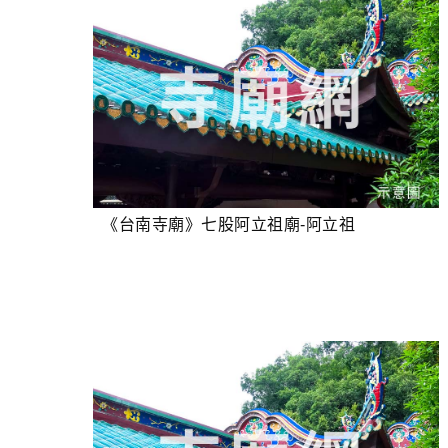
《台南寺廟》七股阿立祖廟-阿立祖