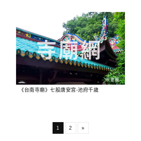
《台南寺廟》七股唐安宮-池府千歲
1
2
»