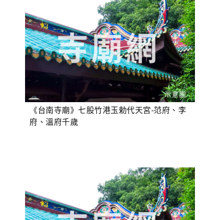
《台南寺廟》七股竹港玉勅代天宮-范府、李
府、溫府千歲