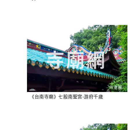
《台南寺廟》七股南聖宮-游府千歲