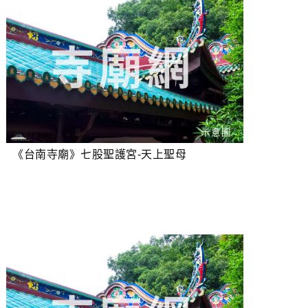
《台南寺廟》七股聖護宮-天上聖母