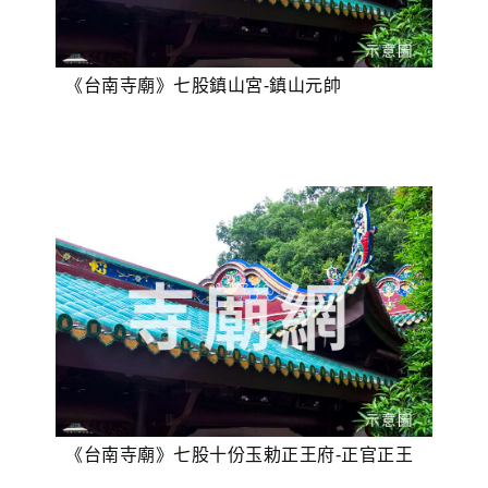
《台南寺廟》七股鎮山宮-鎮山元帥
《台南寺廟》七股十份玉勅正王府-正官正王