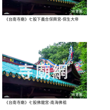
《台南寺廟》七股下義合保興宮-保生大帝
《台南寺廟》七股佛龍宮-南海佛祖