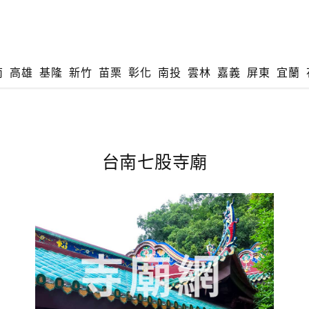
南
高雄
基隆
新竹
苗栗
彰化
南投
雲林
嘉義
屏東
宜蘭
台南七股寺廟