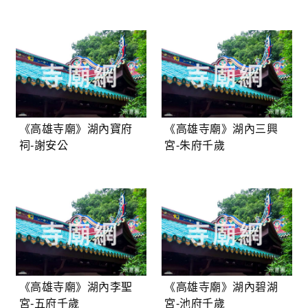
《高雄寺廟》湖內寶府
《高雄寺廟》湖內三興
祠-謝安公
宮-朱府千歲
《高雄寺廟》湖內李聖
《高雄寺廟》湖內碧湖
宮-五府千歲
宮-池府千歲