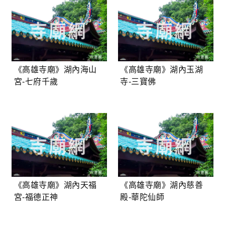
《高雄寺廟》湖內海山
《高雄寺廟》湖內玉湖
宮-七府千歲
寺-三寶佛
《高雄寺廟》湖內天福
《高雄寺廟》湖內慈善
宮-福德正神
殿-華陀仙師