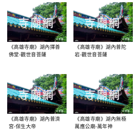
《高雄寺廟》湖內擇善
《高雄寺廟》湖內普陀
佛堂-觀世音菩薩
岩-觀世音菩薩
《高雄寺廟》湖內普濟
《高雄寺廟》湖內無極
宮-保生大帝
萬應公廟-萬年神