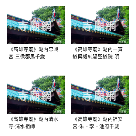
《高雄寺廟》湖內忠興
《高雄寺廟》湖內一貫
宮-三侯郡馬千歲
道興毅純陽聖道院-明明
上帝
《高雄寺廟》湖內清水
《高雄寺廟》湖內福安
寺-清水祖師
宮-朱、李、池府千歲